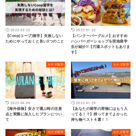
2023.03.22
2023.01.22
【Coop(コープ)留学】失敗しない
【バンクーバーグルメ】おすすめ
ためにやっておくと良い3つのこと
ハンバーガーショップを現地留学
生が紹介!!【穴場スポットもありま
す】
カナダ留学
カナダ留学
2022.06.09
2022.01.29
【海外保険】安さで選ぶ時の注意
【あなたの留学の荷物にはもう入
点と実際に加入したプランについ
ってる！？】持ってきてよかった
て
持ち物ベスト４選！！
カナダ留学
カナダ留学