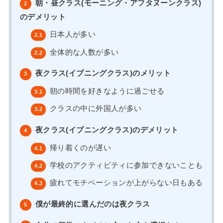
朝・昼クラス(モーニング・アフタヌーンクラス)
2
のデメリット
日本人が多い
2.1
全体的な人数が多い
2.2
夜クラス(イブニングクラス)のメリット
3
朝の時間を好きなように過ごせる
3.1
クラスの中に外国人が多い
3.2
夜クラス(イブニングクラス)のデメリット
4
帰り着くのが遅い
4.1
学校のアクティビティに参加できないことも
4.2
疲れてモチベーションが上がらない日もある
4.3
僕が最終的に選んだのは夜クラス
5