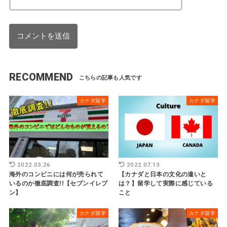
RECOMMEND
カナダ留学
カナダ留学
2022.03.26
2022.07.13
海外のコンビニには何が売られて
【カナダと日本の文化の違いと
いるのか徹底調査!!【セブンイレブ
は？】留学して実際に感じている
ン】
こと
カナダ留学
カナダ留学