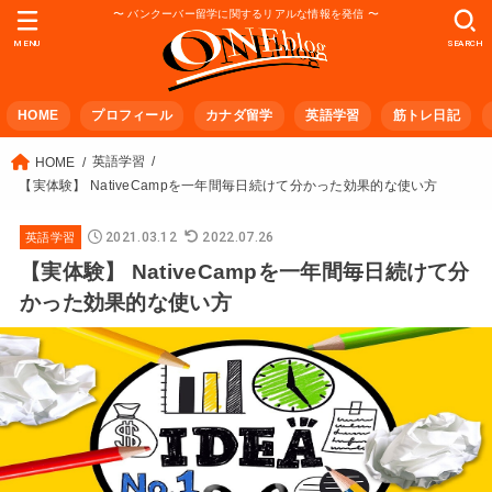
〜 バンクーバー留学に関するリアルな情報を発信 〜
MENU
SEARCH
HOME
プロフィール
カナダ留学
英語学習
筋トレ日記
英語学習
HOME
【実体験】 NativeCampを一年間毎日続けて分かった効果的な使い方
2021.03.12
2022.07.26
英語学習
【実体験】 NativeCampを一年間毎日続けて分
かった効果的な使い方