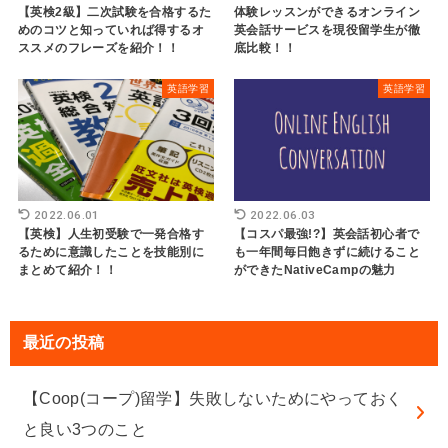
【英検2級】二次試験を合格するた
体験レッスンができるオンライン
めのコツと知っていれば得するオ
英会話サービスを現役留学生が徹
ススメのフレーズを紹介！！
底比較！！
英語学習
英語学習
2022.06.01
2022.06.03
【英検】人生初受験で一発合格す
【コスパ最強!?】英会話初心者で
るために意識したことを技能別に
も一年間毎日飽きずに続けること
まとめて紹介！！
ができたNativeCampの魅力
最近の投稿
【Coop(コープ)留学】失敗しないためにやっておく
と良い3つのこと