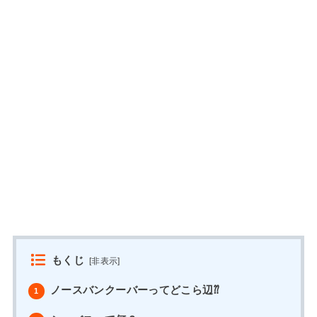
もくじ
[
非表示
]
ノースバンクーバーってどこら辺⁇
1