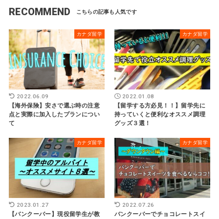
RECOMMEND
カナダ留学
カナダ留学
2022.06.09
2022.01.08
【海外保険】安さで選ぶ時の注意
【留学する方必見！！】留学先に
点と実際に加入したプランについ
持っていくと便利なオススメ調理
て
グッズ３選！
カナダ留学
カナダ留学
2023.01.27
2022.07.26
【バンクーバー】現役留学生が教
バンクーバーでチョコレートスイ