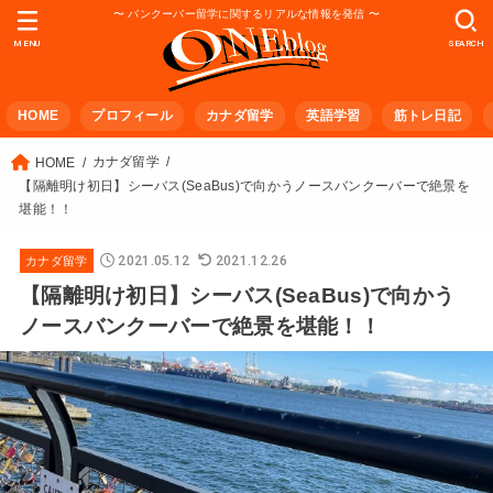
〜 バンクーバー留学に関するリアルな情報を発信 〜
MENU
SEARCH
HOME
プロフィール
カナダ留学
英語学習
筋トレ日記
カナダ留学
HOME
【隔離明け初日】シーバス(SeaBus)で向かうノースバンクーバーで絶景を
堪能！！
2021.05.12
2021.12.26
カナダ留学
【隔離明け初日】シーバス(SeaBus)で向かう
ノースバンクーバーで絶景を堪能！！