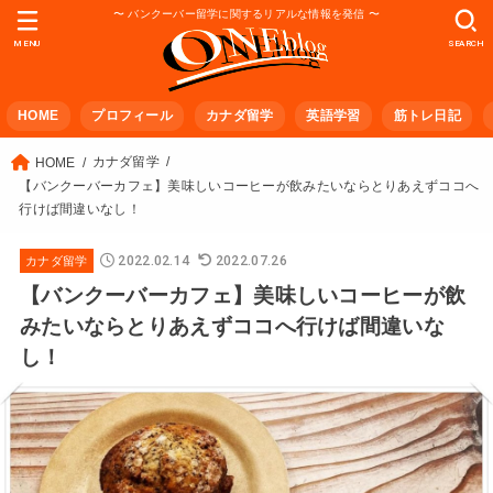
〜 バンクーバー留学に関するリアルな情報を発信 〜
MENU
SEARCH
HOME
プロフィール
カナダ留学
英語学習
筋トレ日記
カナダ留学
HOME
【バンクーバーカフェ】美味しいコーヒーが飲みたいならとりあえずココへ
行けば間違いなし！
2022.02.14
2022.07.26
カナダ留学
【バンクーバーカフェ】美味しいコーヒーが飲
みたいならとりあえずココへ行けば間違いな
し！