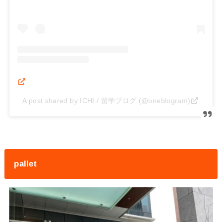
A post shared by ICHI / 留学ブログ (@oneblogram)
pallet