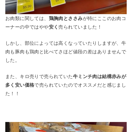
お肉類に関しては、
鶏胸肉とささみ
が特にここのお肉コ
ーナーの中ではやや
安く
売られていました！
しかし、部位によっては高くなっていたりしますが、牛
肉も豚肉も鶏肉と比べてさほど値段の差はありませんで
した。
また、キロ売りで売られていた
牛ミンチ肉は結構赤みが
多く安い価格
で売られていたのでオススメだと感じまし
た！！