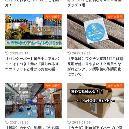
に知っておきたい５つのことを紹
持っていくと便利なオススメ調理
介！！
グッズ３選！
カナダ留学
カナダ留学
2023.01.14
2021.12.26
【バンクーバー】留学中にアルバ
【実体験】ワクチン接種2回目は副
イトはすべき？働いて得られる４
反応が起こりやすい！？当日のな
つのメリットと稼げるお金の話
がれとワクチン摂取後の体調変化
について
カナダ留学
カナダ留学
2021.12.26
2023.02.08
【解説】カナダに到着してから隔
【カナダ】iHerb(アイハーブ)で商