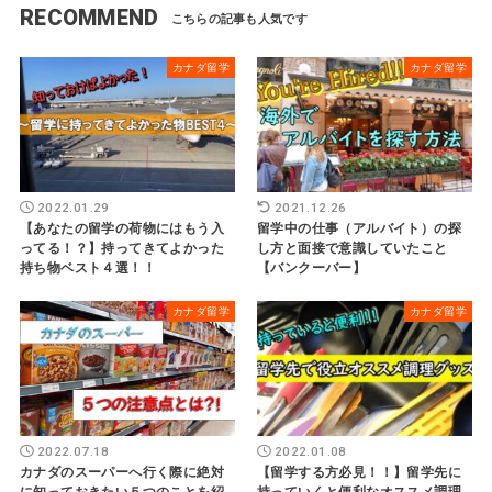
RECOMMEND
カナダ留学
カナダ留学
2022.01.29
2021.12.26
【あなたの留学の荷物にはもう入
留学中の仕事（アルバイト）の探
ってる！？】持ってきてよかった
し方と面接で意識していたこと
持ち物ベスト４選！！
【バンクーバー】
カナダ留学
カナダ留学
2022.07.18
2022.01.08
カナダのスーパーへ行く際に絶対
【留学する方必見！！】留学先に