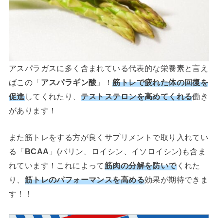
アスパラガスに多く含まれている代表的な栄養素と言え
ばこの「
アスパラギン酸
」！
筋トレで疲れた体の回復を
促進
してくれたり、
テストステロンを高めてくれる
働き
があります！
また筋トレをする方が良くサプリメントで取り入れてい
る「
BCAA
」(バリン、ロイシン、イソロイシン)も含ま
れています！これによって
筋肉の分解を防いで
くれた
り、
筋トレのパフォーマンスを高める
効果が期待できま
す！！