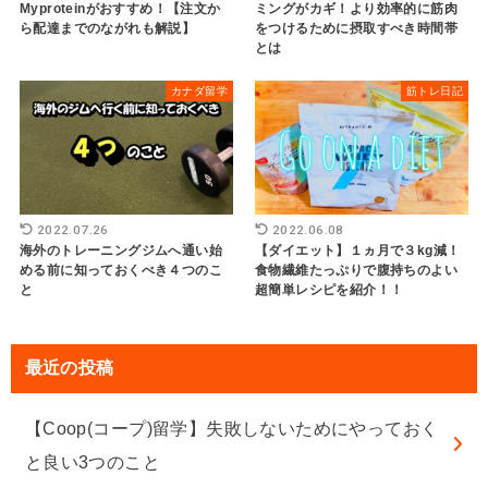
Myproteinがおすすめ！【注文か
ミングがカギ！より効率的に筋肉
ら配達までのながれも解説】
をつけるために摂取すべき時間帯
とは
カナダ留学
筋トレ日記
2022.07.26
2022.06.08
海外のトレーニングジムへ通い始
【ダイエット】１ヵ月で３kg減！
める前に知っておくべき４つのこ
食物繊維たっぷりで腹持ちのよい
と
超簡単レシピを紹介！！
最近の投稿
【Coop(コープ)留学】失敗しないためにやっておく
と良い3つのこと