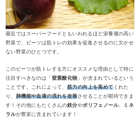
最近ではスーパーフードともいわれるほど栄養価の高い
野菜で、ビーツは筋トレの効果を促進させるのに欠かせ
ない野菜のひとつです。
このビーツが筋トレする方にオススメな理由として特に
注目すべきなのは「
窒素酸化物
」が含まれているという
ことです。これによって、
筋力の向上を高めて
くれた
り、
肺機能や血液の流れを改善
させることが期待できま
す！その他にもたくさんの
鉄分
や
ポリフェノール
、
ミネ
ラル
が豊富に含まれています！