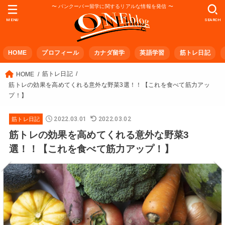
〜 バンクーバー留学に関するリアルな情報を発信 〜
MENU
SEARCH
HOME
プロフィール
カナダ留学
英語学習
筋トレ日記
筋トレ日記
HOME
筋トレの効果を高めてくれる意外な野菜3選！！【これを食べて筋力アッ
プ！】
2022.03.01
2022.03.02
筋トレ日記
筋トレの効果を高めてくれる意外な野菜3
選！！【これを食べて筋力アップ！】