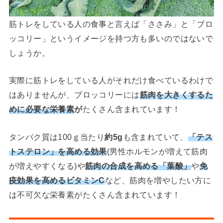
筋トレをしている人の食事と言えば「ささみ」と「ブロ
ッコリー」というイメージを持つ方も多いのではないで
しょうか。
実際に筋トレをしている人がそれだけ食べているわけで
はありませんが、ブロッコリーには
筋肉
を大きくするた
めに必要な栄養素
が
たくさん含まれています！
タンパク質は100ｇ当たり
約5g
も含まれていて、
「テス
トステロン」を高める効果
(男性ホルモンが増えて筋肉
が増えやすくなる)や
筋肉の合成を高める「葉酸」
や
免
疫効果を高めるビタミンC
など、筋肉を増やしたい方に
は不可欠な栄養素がたくさん含まれています！