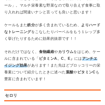
ール」。マルチ栄養素な野菜なので取り合えず食事に取
り入れれば間違いナシと言っても良いと思います！
ケールもまた
鉄分
が多く含まれているため、
よりハード
なトレーニング
をこなしたりバーベルをもう１レップ多
く挙げたりするために効果的抜群です！！
それだけではなく、
食物繊維
や
カリウム
をはじめ、ケー
ルに含まれている「
ビタミンA、C、E」
には
アンチエ
イジング効果
があります！また先ほどブロッコリーの栄
養素について紹介したときに述べた
葉酸
や
ビタミンC
も
豊富に含まれています！
セロリ