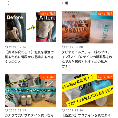
ー】
５選
筋トレ日記
筋トレ日記
2022.07.26
2022.06.08
【身体が変わる！】お腹を最速で
タピオカミルクティー味のプロテ
割るために普段から意識するべき
イン⁈マイプロテインの新商品を飲
５つのこと
んでみた感想とおすすめの飲み
方！！
筋トレ日記
筋トレ日記
2022.02.13
2021.12.26
カナダで安いプロテイン買うなら
【筋肥大】プロテインを飲むタイ